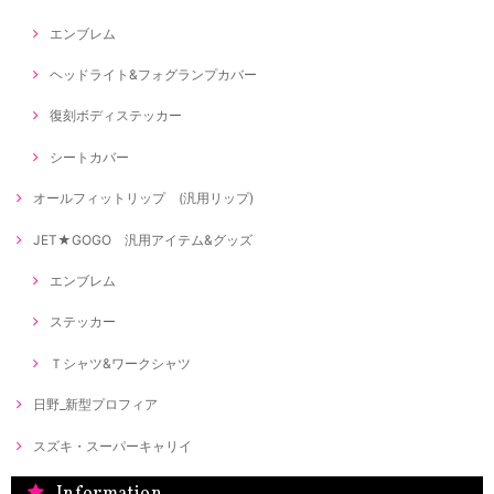
エンブレム
ヘッドライト&フォグランプカバー
復刻ボディステッカー
シートカバー
オールフィットリップ (汎用リップ)
JET★GOGO 汎用アイテム&グッズ
エンブレム
ステッカー
Ｔシャツ&ワークシャツ
日野_新型プロフィア
スズキ・スーパーキャリイ
Information