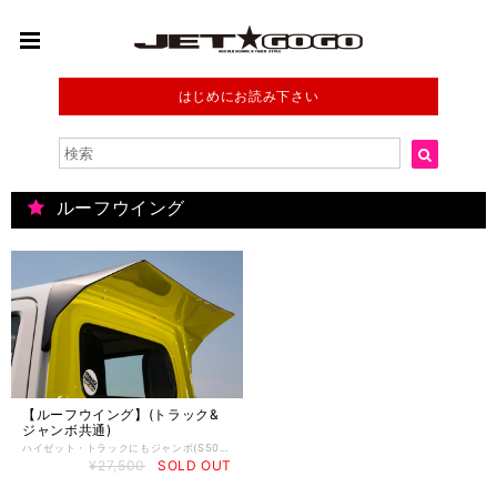
はじめにお読み下さい
ルーフウイング
【ルーフウイング】(トラック&
ジャンボ共通)
ハイゼット・トラックにもジャンボ(S500P/S510P)にも装着できる、JET★GOGOのルーフウイングです。 ルーフを後方に延長したようなデザインとなります。 あえてサイズを大きくとり、JET★GOGOの【フロントフェイス基本セット】専用のチンスポイラーや、オーバーフェンダーとのバランスを考慮しています。 取り付けは、付属の両面テープと付属のビスで行います。 ■製品仕様：FRP製・未塗装品（黒ゲルコート仕上げ） ※イメージ写真は塗装をして装着したイメージです。 ※塗装済みをご希望の方は、弊社または施工頂くショップ様等へご相談ください。 ※製品はハイゼット・トラック&ジャンボ（S500P/S510P）への専用取付を前提としております。 その他車両への取付は前提としておりませんので、ハイゼット・トラック&ジャンボ（S500P/S510P）以外への適合については不明です。 ※未塗装品とは、塗装を前提とした製品仕上げのため、そのまま装着することはできません。 下地処理、塗装をした上で装着ください。 ※受注生産品となりますので、決済完了後のキャンセルは承れません。 ご不明な点または納期は、ご注文前に別途お問い合せください。 受注状況により納期が数ヶ月かかる場合もございます。
¥27,500
SOLD OUT