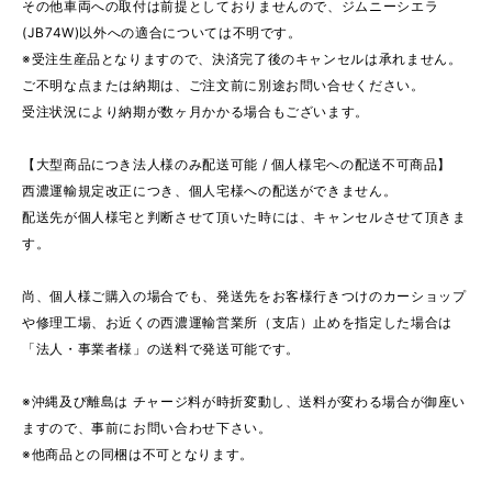
その他車両への取付は前提としておりませんので、ジムニーシエラ
(JB74W)以外への適合については不明です。
※受注生産品となりますので、決済完了後のキャンセルは承れません。
ご不明な点または納期は、ご注文前に別途お問い合せください。
受注状況により納期が数ヶ月かかる場合もございます。
【大型商品につき法人様のみ配送可能 / 個人様宅への配送不可商品】
西濃運輸規定改正につき、個人宅様への配送ができません。
配送先が個人様宅と判断させて頂いた時には、キャンセルさせて頂きま
す。
尚、個人様ご購入の場合でも、発送先をお客様行きつけのカーショップ
や修理工場、お近くの西濃運輸営業所（支店）止めを指定した場合は
「法人・事業者様」の送料で発送可能です。
※沖縄及び離島は チャージ料が時折変動し、送料が変わる場合が御座い
ますので、事前にお問い合わせ下さい。
※他商品との同梱は不可となります。