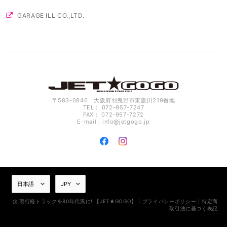
GARAGE ILL CO.,LTD.
〒583-0846 大阪府羽曳野市東阪田219番地
TEL： 072-957-7247
FAX： 072-957-7272
E-mail：
info@jetgogo.jp
現行軽トラックを80年代風に! 【JET★GOGO】 |
プライバシーポリシー
|
特定商
取引法に基づく表記