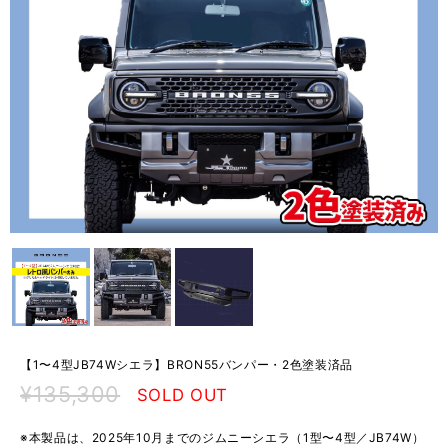
【1〜4型JB74Wシエラ】BRON55バンパー・2色塗装済品
¥135,300
SOLD OUT
※本製品は、2025年10月までのジムニーシエラ（1型〜4型／JB74W）