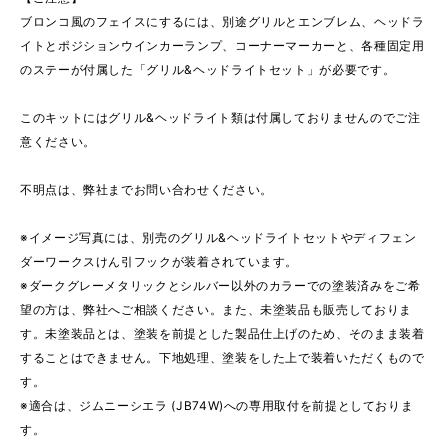
ブロンコ風のフェイスにするには、別途グリルとエンブレム、ヘッドラ
イトとポジションウインカーランプ、コーナーマーカーと、各種固定用
のステーが付属した「グリル&ヘッドライトセット」が必要です。
このキットにはグリル&ヘッドライト類は付属しておりませんのでご注
意ください。
不明点は、弊社までお問い合わせください。
※イメージ写真には、別売のグリル&ヘッドライトセットやディフェン
ダーワークスけん引フックが装着されています。
※ダークグレーメタリックとシルバー以外のカラーでの塗装済みをご希
望の方は、弊社へご相談ください。また、未塗装品も販売しておりま
す。未塗装品とは、塗装を前提とした製品仕上げのため、そのまま装着
することはできません。下地処理、塗装をした上で装着いただくもので
す。
※適合は、ジムニーシエラ (JB74W)への専用取付を前提としておりま
す。