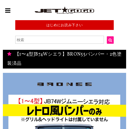
はじめにお読み下さい
【1〜4型JB74Wシエラ】BRON55バンパー・2色塗
装済品