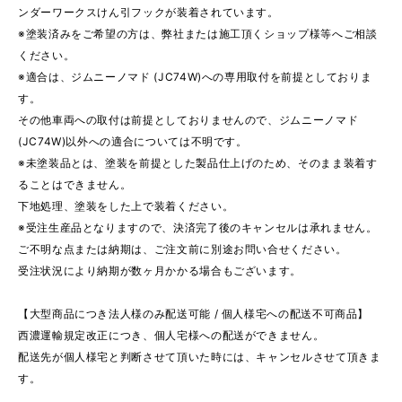
ンダーワークスけん引フックが装着されています。
※塗装済みをご希望の方は、弊社または施工頂くショップ様等へご相談
ください。
※適合は、ジムニーノマド (JC74W)への専用取付を前提としておりま
す。
その他車両への取付は前提としておりませんので、ジムニーノマド
(JC74W)以外への適合については不明です。
※未塗装品とは、塗装を前提とした製品仕上げのため、そのまま装着す
ることはできません。
下地処理、塗装をした上で装着ください。
※受注生産品となりますので、決済完了後のキャンセルは承れません。
ご不明な点または納期は、ご注文前に別途お問い合せください。
受注状況により納期が数ヶ月かかる場合もございます。
【大型商品につき法人様のみ配送可能 / 個人様宅への配送不可商品】
西濃運輸規定改正につき、個人宅様への配送ができません。
配送先が個人様宅と判断させて頂いた時には、キャンセルさせて頂きま
す。