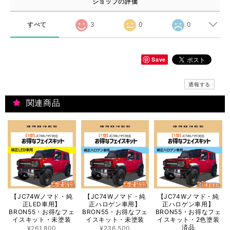
ショップの評価
すべて
3
0
0
Save
通報する
関連商品
【JC74Wノマド・純
【JC74Wノマド・純
【JC74Wノマド・純
正LED車用】
正ハロゲン車用】
正ハロゲン車用】
BRON55・お得なフェ
BRON55・お得なフェ
BRON55・お得なフェ
イスキット・未塗装
イスキット・未塗装
イスキット・2色塗装
済品
¥261,800
¥236,500