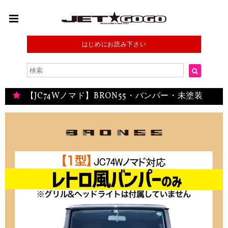
はじめにお読み下さい
【JC74Wノマド】BRON55・バンパー・未塗装