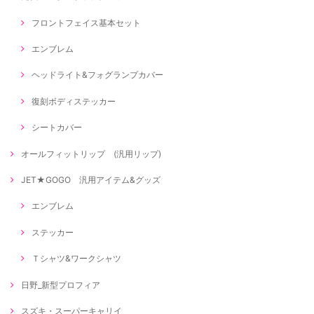
フロントフェイス基本セット
エンブレム
ヘッドライト&フォグランプカバー
復刻ボディステッカー
シートカバー
オールフィットリップ (汎用リップ)
JET★GOGO 汎用アイテム&グッズ
エンブレム
ステッカー
Ｔシャツ&ワークシャツ
日野_新型プロフィア
スズキ・スーパーキャリイ