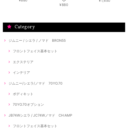
¥880
¥1,650
¥880
Category
ジムニー / シエラ / ノマド BRON55
フロントフェイス基本セット
エクステリア
インテリア
ジムニー/シエラ/ノマド 70YO.70
ボディキット
70YO.70オプション
JB74Wシエラ / JC74Wノマド CH:AMP
フロントフェイス基本セット