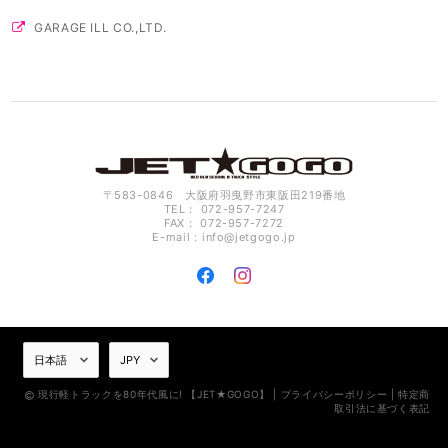
GARAGE ILL CO.,LTD.
〒583-0846 大阪府羽曳野市東阪田219番地
TEL： 072-957-7247
FAX： 072-957-7272
E-mail：
info@jetgogo.jp
現行軽トラックを80年代風に! 【JET★GOGO】 |
プライバシーポリシー
|
特定商
取引法に基づく表記