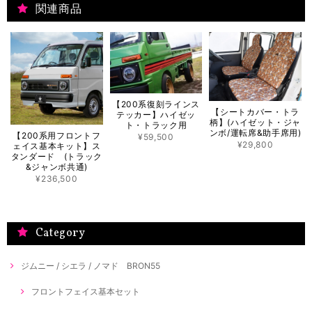
関連商品
【200系復刻ラインス
【シートカバー・トラ
テッカー】ハイゼッ
柄】(ハイゼット・ジャ
ト・トラック用
ンボ/運転席&助手席用)
【200系用フロントフ
¥59,500
¥29,800
ェイス基本キット】ス
タンダード (トラック
&ジャンボ共通)
¥236,500
Category
ジムニー / シエラ / ノマド BRON55
フロントフェイス基本セット