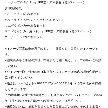
コーナープロテクター/ FRP製・未塗装品（黒ゲルコート）
[灯化類関連]
ヘッドライト(左右セット)
ヘッドライトベース ・メッキ(左右セット)
マユゲウインカー(左右セット)
マユゲウインカー用パネル / FRP製・未塗装品（黒ゲルコート）
コーナーランプ(左右セット)
※イメージ写真は500系用のもので、塗装をして装着したイメージで
す。
※塗装済みをご希望の方は、弊社または施工頂くショップ様等へご相談
ください。
※ウインカー取り付けの際は取付部へウインカーはめ込み用の穴開け加
工を行ってください。
※適合は、ハイゼット (2004年12月〜2014年8月)への専用取付を前提
としております。
その他車両への取付は前提としておりませんので、ハイゼット （2004
年12月〜2014年8月)以外への適合については不明です。
※未塗装品とは、塗装を前提とした製品仕上げのため、そのまま装着す