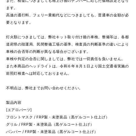
また、税金につきましても格上げ後のナンバーに応じた価格設定となり
ます。
高速の通行料、フェリー乗船代などにつきましても、普通車の金額が必
要となります。
灯火類につきましては、弊社キット取り付け後の車検、整備等は、各都
道府県の陸運局、民間整備工場の基準、検査員の判断基準の違いにより
車検の合否等の判断が異なる場合がございます。
車検や判定の合否に関しましては、弊社では一切責任を負いません。
また本商品のヘッドライトは、令和６年８月１日より国土交通省実施の
前照灯検査へは対応しておりません。
不明点は、弊社までお問い合わせください。
製品内容
[エアロパーツ]
フロントマスク / FRP製・未塗装品（黒ゲルコート仕上げ）
グリル / FRP製・未塗装品（黒ゲルコート仕上げ）
バンパー / FRP製・未塗装品（黒ゲルコート仕上げ）