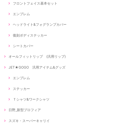
フロントフェイス基本セット
エンブレム
ヘッドライト&フォグランプカバー
復刻ボディステッカー
シートカバー
オールフィットリップ (汎用リップ)
JET★GOGO 汎用アイテム&グッズ
エンブレム
ステッカー
Ｔシャツ&ワークシャツ
日野_新型プロフィア
スズキ・スーパーキャリイ