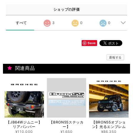
ショップの評価
すべて
3
0
0
Save
通報する
関連商品
【JB64Wジムニー】
【BRON55ステッカ
【BRON55オプショ
リアバンパー
ー】
ン】光るエンブレム
¥110,000
¥1,650
¥86,350