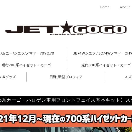
Home
About
ジムニー/シエラ/ノマド 70YO.70
JB74Wシエラ / JC74Wノマド CH:
現行700系ハイゼット・カーゴ
先代300系ハイゼット・カーゴ
テム&グッズ
日野_新型プロフィア
スズ
00系カーゴ・ハロゲン車用フロントフェイス基本キット】ス