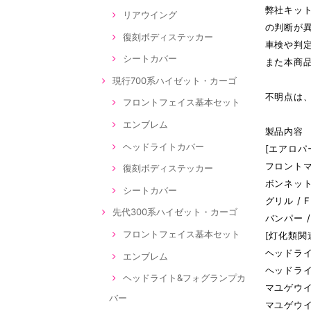
弊社キッ
リアウイング
の判断が
復刻ボディステッカー
車検や判
シートカバー
また本商
現行700系ハイゼット・カーゴ
不明点は
フロントフェイス基本セット
エンブレム
製品内容
ヘッドライトカバー
[エアロパ
フロントマ
復刻ボディステッカー
ボンネット
シートカバー
グリル /
先代300系ハイゼット・カーゴ
バンパー 
フロントフェイス基本セット
[灯化類関
ヘッドライ
エンブレム
ヘッドライ
ヘッドライト&フォグランプカ
マユゲウイ
バー
マユゲウイ