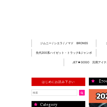
ジムニー / シエラ / ノマド BRON55
先代200系ハイゼット・トラック&ジャンボ
JET★GOGO 汎用アイ
【7
はじめにお読み下さい
Category