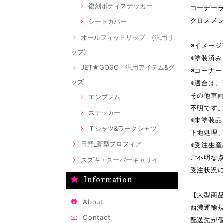
復刻ボディステッカー
コーナーラ
クロスメ
シートカバー
オールフィットリップ (汎用リ
※イメー
ップ)
※塗装済
JET★GOGO 汎用アイテム&グ
※コーナ
ッズ
※適合は、
その他車
エンブレム
不明です
ステッカー
※未塗装
Ｔシャツ&ワークシャツ
下地処理
日野_新型プロフィア
※受注生
ご不明な
スズキ・スーパーキャリイ
受注状況
Information
【大型商品
About
西濃運輸
Contact
配送先が