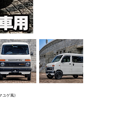
目マユゲ風)