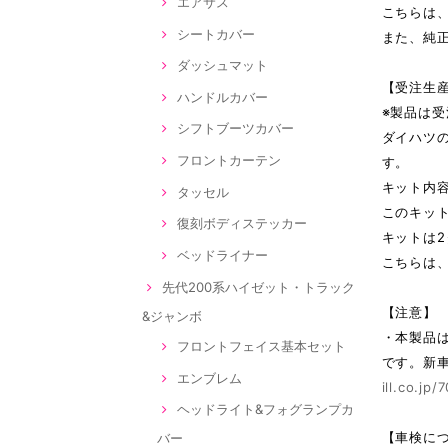
エアサス
こちらは、
シートカバー
また、純
ダッシュマット
【受注生
ハンドルカバー
※製品は
シフトブーツカバー
ダイハツの
フロントカーテン
す。
キット内
タッセル
このキッ
復刻ボディステッカー
キットは2
ベッドライナー
こちらは
先代200系ハイゼット・トラック
【注意】
&ジャンボ
・本製品
フロントフェイス基本セット
です。新
エンブレム
ill.co.
ヘッドライト&フォグランプカ
【車検に
バー