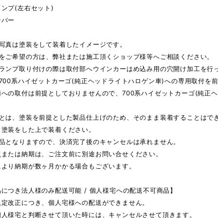
ンプ(左右セット)
ンバー
ジ写真は塗装をして装着したイメージです。
みをご希望の方は、弊社または施工頂くショップ様等へご相談ください。
ーランプ取り付けの際は取付部へウインカーはめ込み用の穴開け加工を行
700系ハイゼットカーゴ(純正ヘッドライトハロゲン車)への専用取付を
両への取付は前提としておりませんので、700系ハイゼットカーゴ(純正
。
品とは、塗装を前提とした製品仕上げのため、そのまま装着することはで
、塗装をした上で装着ください。
産品となりますので、決済完了後のキャンセルは承れません。
点または納期は、ご注文前に別途お問い合せください。
により納期が数ヶ月かかる場合もございます。
につき法人様のみ配送可能 / 個人様宅への配送不可商品】
規定改正につき、個人宅様への配送ができません。
個人様宅と判断させて頂いた時には、キャンセルさせて頂きます。