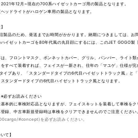
2021年12月~現在の700系ハイゼットカーゴ用の製品となります。
正ヘッドライトがハロゲン車用の製品となります。
産】
受注製品のため、発送までお時間がかかります。納期につきましては、お
ハイゼットカーゴを80年代風の丸目顔にするには、このJET GOGO
容は、フロントマスク、ボンネットカバー、グリル、バンパー、ライト類
トをすべて装着すれば、フェイスが一新され、往年の「マユゲ」仕様が完
タイプあり、「スタンダードタイプの6代目ハイゼットトラック風」と「S
、スタンダードタイプの6代目ハイゼットトラック風となります。
 ※必ずお読みください
は基本的に車検対応品となりますが、フェイスキットを装着して車検をク
車登録、中古車新規登録時は車検をクリアできませんのでご注意ください
jp/700cargo/#concept)を必ずお読みください。
ついて】