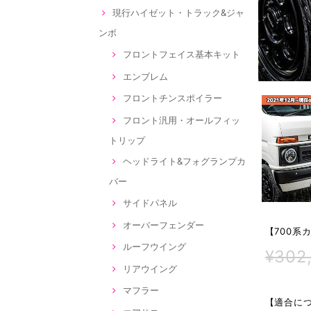
現行ハイゼット・トラック&ジャ
ンボ
フロントフェイス基本キット
エンブレム
フロントチンスポイラー
フロント汎用・オールフィッ
トリップ
ヘッドライト&フォグランプカ
バー
サイドパネル
オーバーフェンダー
【700系
ルーフウイング
¥302
リアウイング
マフラー
【適合につ