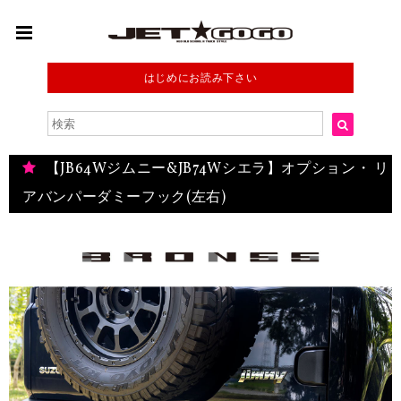
はじめにお読み下さい
【JB64Wジムニー&JB74Wシエラ】オプション・ リ
アバンパーダミーフック(左右)