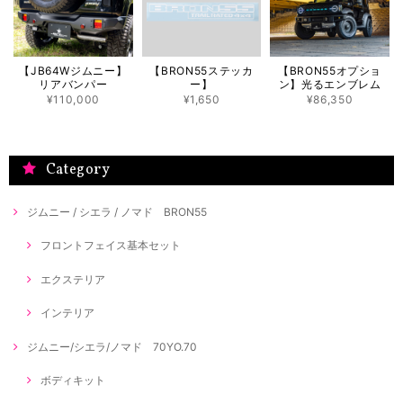
【JB64Wジムニー】
【BRON55ステッカ
【BRON55オプショ
リアバンパー
ー】
ン】光るエンブレム
¥110,000
¥1,650
¥86,350
Category
ジムニー / シエラ / ノマド BRON55
フロントフェイス基本セット
エクステリア
インテリア
ジムニー/シエラ/ノマド 70YO.70
ボディキット