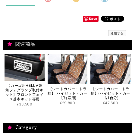
Save
通報する
関連商品
【カーゴ用HELLA製
【シートカバー・トラ
【シートカバー・トラ
角フォグランプ取付キ
柄】(ハイゼット・カー
柄】(ハイゼット・カー
ット】フロントフェイ
ゴ/前席用)
ゴ/1台分)
ス基本キット専用
¥29,800
¥47,600
¥38,500
Category