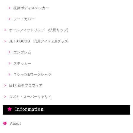
復刻ボディステッカー
シートカバー
オールフィットリップ (汎用リップ)
JET★GOGO 汎用アイテム&グッズ
エンブレム
ステッカー
Ｔシャツ&ワークシャツ
日野_新型プロフィア
スズキ・スーパーキャリイ
Information
About